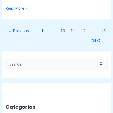
Read More »
←
Previous
1
…
10
11
12
…
15
Next
→
P
e
s
q
u
i
Categorias
s