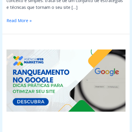
conceito é simples: trata-se de um conjunto de estratégias
e técnicas que tornam o seu site […]
Read More »
Ranqueamento
no
Google:
Dicas
Práticas
para
Otimizar
Seu
Site