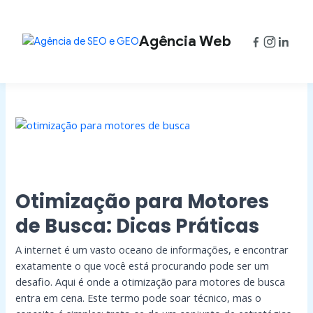
Ir
Paginação
para
de
o
post
Agência Web
conteúdo
Otimização
para
Motores
de
Busca:
Dicas
Otimização para Motores
Práticas
de Busca: Dicas Práticas
A internet é um vasto oceano de informações, e encontrar
exatamente o que você está procurando pode ser um
desafio. Aqui é onde a otimização para motores de busca
entra em cena. Este termo pode soar técnico, mas o