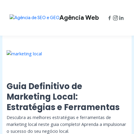
Ir
Paginação
para
de
o
post
Agência Web
conteúdo
Guia
Definitivo
de
Marketing
Local:
Estratégias
Guia Definitivo de
e
Ferramentas
Marketing Local:
Estratégias e Ferramentas
Descubra as melhores estratégias e ferramentas de
marketing local neste guia completo! Aprenda a impulsionar
o sucesso do seu negócio local.