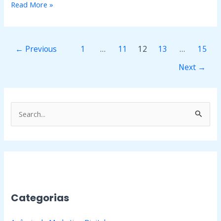
Read More »
←
Previous
1
…
11
12
13
…
15
Next
→
P
e
s
q
u
i
Categorias
s
a