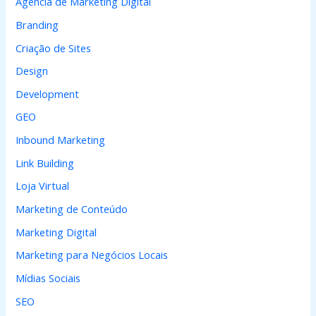
Agência de Marketing Digital
r
Branding
p
Criação de Sites
o
Design
r
Development
:
GEO
Inbound Marketing
Link Building
Loja Virtual
Marketing de Conteúdo
Marketing Digital
Marketing para Negócios Locais
Mídias Sociais
SEO