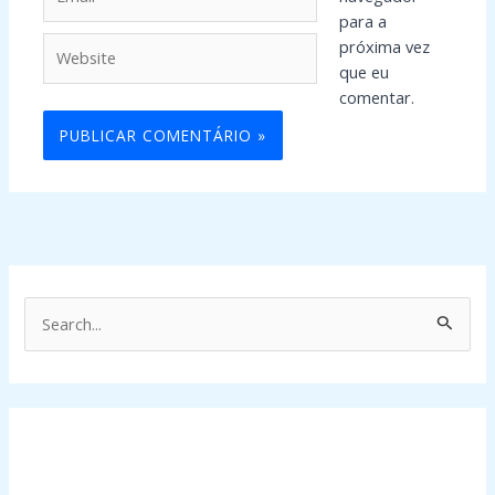
para a
Website
próxima vez
que eu
comentar.
P
e
s
q
u
i