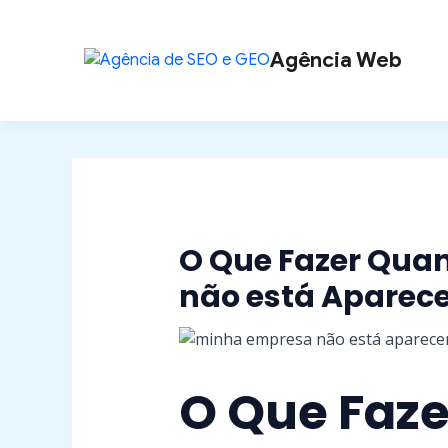
Ir
Post
para
navigation
Agência Web
o
conteúdo
O Que Fazer Qua
não está Aparec
O Que Faz