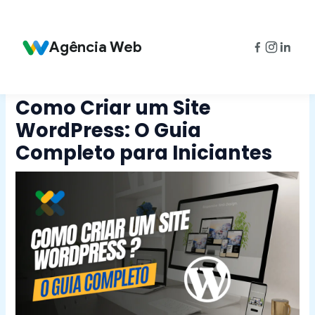
Ir
Post
para
navigation
o
Agência Web
conteúdo
Como Criar um Site
WordPress: O Guia
Completo para Iniciantes