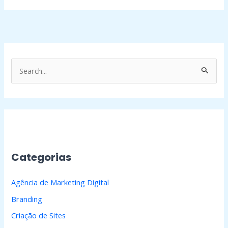
P
e
s
q
u
i
Categorias
s
a
Agência de Marketing Digital
r
Branding
p
Criação de Sites
o