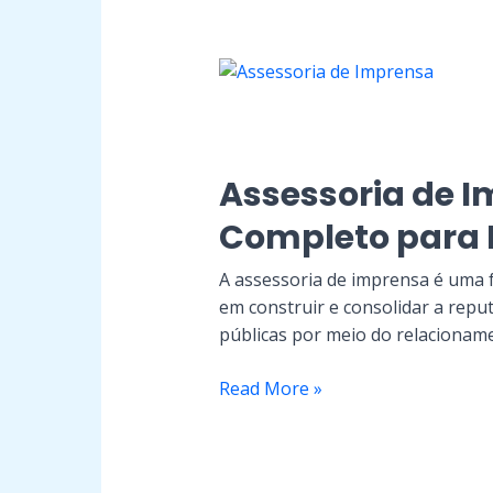
Assessoria
de
Imprensa:
O
Guia
Completo
Assessoria de I
para
Completo para
Empresas
A assessoria de imprensa é uma 
em construir e consolidar a rep
públicas por meio do relacionam
Read More »