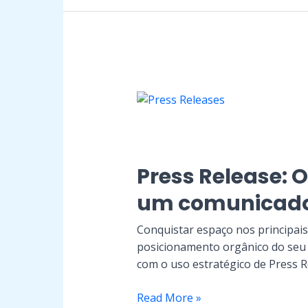
Press
Release:
O
que
é
e
Press Release: O
como
um comunicado
fazer
um
Conquistar espaço nos principais
comunicado
posicionamento orgânico do seu 
à
com o uso estratégico de Press R
imprensa
Read More »