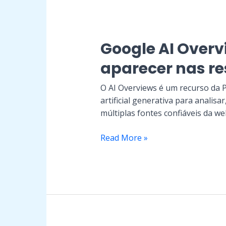
Overviews:
O
que
é
Google AI Overv
e
aparecer nas re
como
aparecer
O AI Overviews é um recurso da P
nas
artificial generativa para analisa
respostas
múltiplas fontes confiáveis da w
de
IA
Read More »