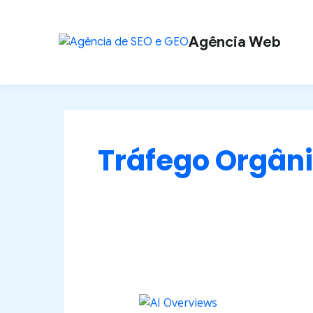
Ir
Paginação
para
de
Agência Web
o
post
conteúdo
Tráfego Orgân
Google
AI