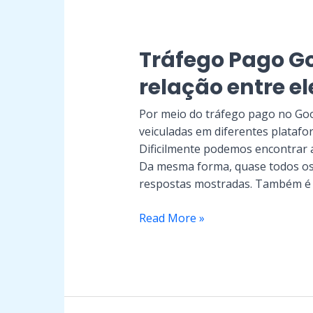
Tráfego
Pago
Tráfego Pago Go
Google
Ads:
relação entre el
Qual
a
Por meio do tráfego pago no Go
relação
veiculadas em diferentes platafor
entre
Dificilmente podemos encontrar
eles?
Da mesma forma, quase todos os 
respostas mostradas. Também é
Read More »