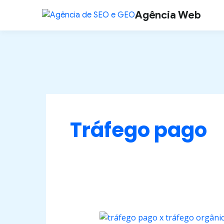
Ir
Agência Web
para
o
conteúdo
Tráfego pago
Tráfego