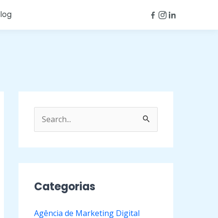
log
P
e
s
q
u
Categorias
i
Agência de Marketing Digital
s