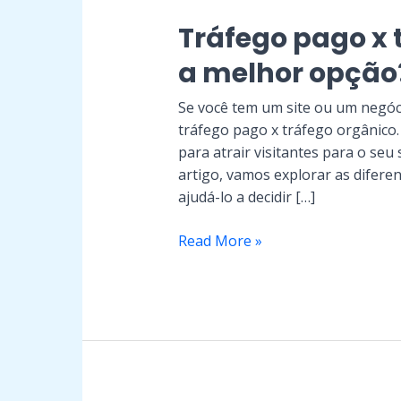
pago
Tráfego pago x 
x
tráfego
a melhor opção
orgânico:
Qual
Se você tem um site ou um negóci
a
tráfego pago x tráfego orgânico.
melhor
para atrair visitantes para o seu
opção?
artigo, vamos explorar as difere
ajudá-lo a decidir […]
Read More »