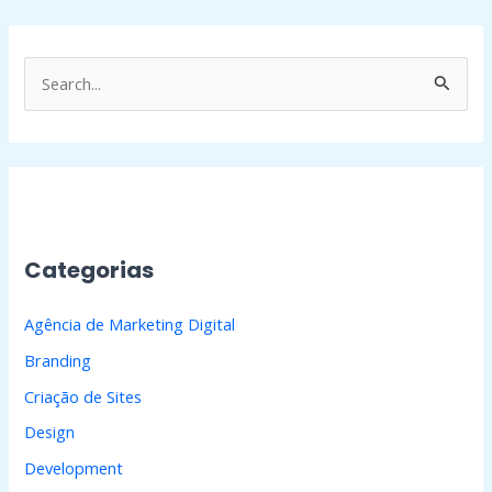
P
e
s
q
u
i
Categorias
s
a
Agência de Marketing Digital
r
Branding
p
Criação de Sites
o
Design
r
Development
: