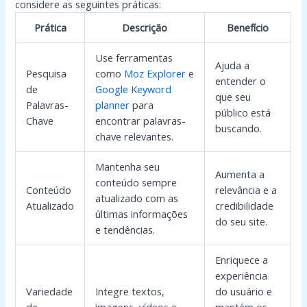
considere as seguintes práticas:
Prática
Descrição
Benefício
Use ferramentas
Ajuda a
Pesquisa
como
Moz Explorer
e
entender o
de
Google Keyword
que seu
Palavras-
planner
para
público está
Chave
encontrar palavras-
buscando.
chave relevantes.
Mantenha seu
Aumenta a
conteúdo sempre
Conteúdo
relevância e a
atualizado com as
Atualizado
credibilidade
últimas informações
do seu site.
e tendências.
Enriquece a
experiência
Variedade
Integre textos,
do usuário e
de
imagens, vídeos e
mantém os