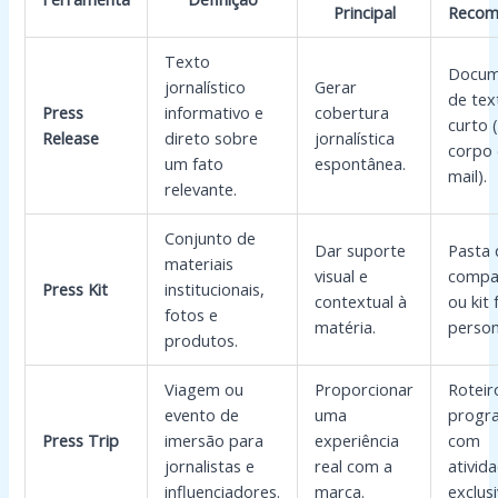
Principal
Recom
Texto
Docum
jornalístico
Gerar
de tex
Press
informativo e
cobertura
curto 
Release
direto sobre
jornalística
corpo 
um fato
espontânea.
mail).
relevante.
Conjunto de
Dar suporte
Pasta d
materiais
visual e
compar
Press Kit
institucionais,
contextual à
ou kit 
fotos e
matéria.
person
produtos.
Viagem ou
Proporcionar
Roteir
evento de
uma
progr
Press Trip
imersão para
experiência
com
jornalistas e
real com a
ativid
influenciadores.
marca.
exclusi