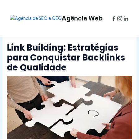
Ir
Post
para
navigation
o
Agência Web
conteúdo
Link Building: Estratégias
para Conquistar Backlinks
de Qualidade