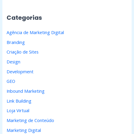
u
i
Categorias
s
a
Agência de Marketing Digital
r
Branding
p
Criação de Sites
o
Design
r
Development
:
GEO
Inbound Marketing
Link Building
Loja Virtual
Marketing de Conteúdo
Marketing Digital