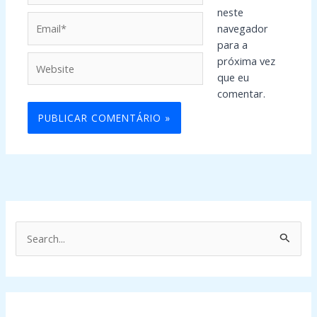
neste
Email*
navegador
para a
Website
próxima vez
que eu
comentar.
P
e
s
q