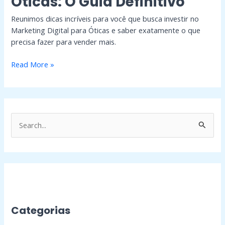
Óticas: O Guia Definitivo
Reunimos dicas incríveis para você que busca investir no
Marketing Digital para Óticas e saber exatamente o que
precisa fazer para vender mais.
Read More »
P
e
s
q
u
i
Categorias
s