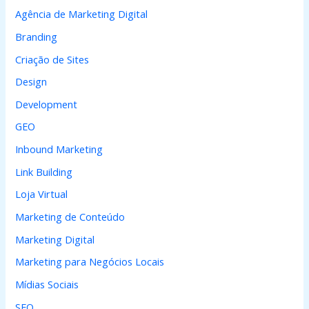
a
Agência de Marketing Digital
r
Branding
p
Criação de Sites
o
Design
r
Development
:
GEO
Inbound Marketing
Link Building
Loja Virtual
Marketing de Conteúdo
Marketing Digital
Marketing para Negócios Locais
Mídias Sociais
SEO