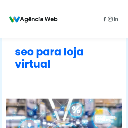
Ir
para
o
Agência Web
conteúdo
seo para loja
virtual
SEO
para
Ecommerce:
O
Guia
para