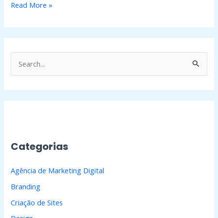
Read More »
P
e
s
q
u
i
Categorias
s
a
Agência de Marketing Digital
r
Branding
p
Criação de Sites
o