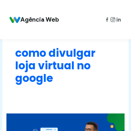
Ir
para
o
Agência Web
conteúdo
como divulgar
loja virtual no
google
Como
divulgar
minha
Loja