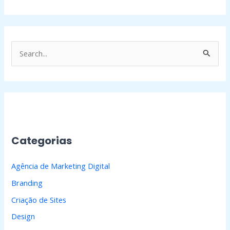
P
e
s
q
u
i
Categorias
s
a
Agência de Marketing Digital
r
Branding
p
Criação de Sites
o
Design
r