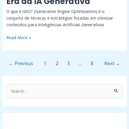
Era da IA Generativa
O que é GEO? (Generative Engine Optimization) é o
conjunto de técnicas e estratégias focadas em otimizar
conteúdos para Inteligências Artificiais Generativas
Read More »
←
Previous
1
2
3
…
8
Next
→
P
e
s
q
u