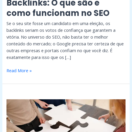
Backlinks: O que são e
como
como funcionam no SEO
funcionam
no
Se o seu site fosse um candidato em uma eleição, os
SEO
backlinks seriam os votos de confiança que garantem a
vitória. No universo do SEO, não basta ter o melhor
conteúdo do mercado; o Google precisa ter certeza de que
outras empresas e portais confiam no que você diz. É
exatamente para isso que os […]
Read More »
Link
Building:
Estratégias
para
Conquistar
Backlinks