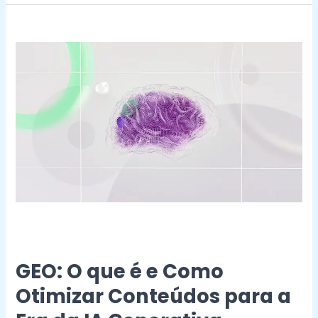
GEO:
O
que
é
e
Como
Otimizar
Conteúdos
para
a
Era
da
IA
Generativa
GEO: O que é e Como
Otimizar Conteúdos para a