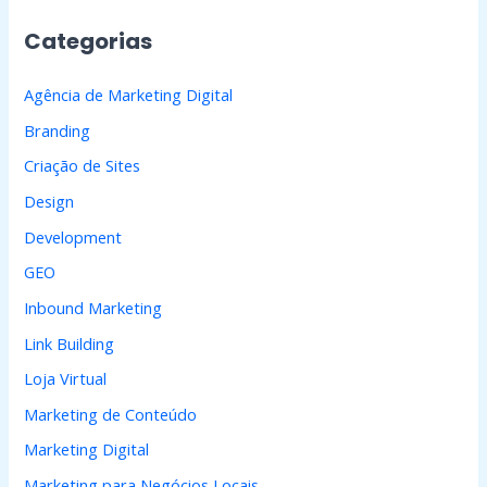
i
Categorias
s
a
Agência de Marketing Digital
r
Branding
p
Criação de Sites
o
Design
r
Development
:
GEO
Inbound Marketing
Link Building
Loja Virtual
Marketing de Conteúdo
Marketing Digital
Marketing para Negócios Locais