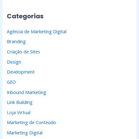
u
i
Categorias
s
a
Agência de Marketing Digital
r
Branding
p
Criação de Sites
o
Design
r
Development
:
GEO
Inbound Marketing
Link Building
Loja Virtual
Marketing de Conteúdo
Marketing Digital