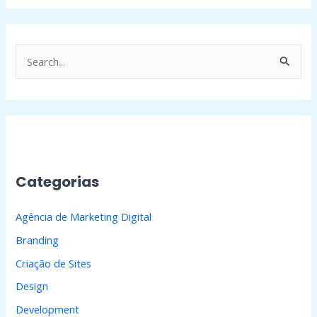
P
e
s
q
u
i
Categorias
s
a
Agência de Marketing Digital
r
Branding
p
Criação de Sites
o
Design
r
Development
: