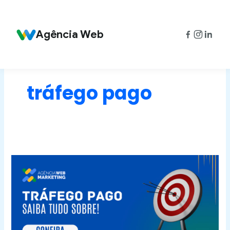
Ir
para
o
Agência Web
conteúdo
tráfego pago
Tráfego
Pago:
Saiba
tudo
sobre