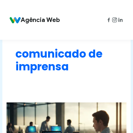
Ir
para
o
Agência Web
conteúdo
comunicado de
imprensa
Press
Release:
O
que
é
e