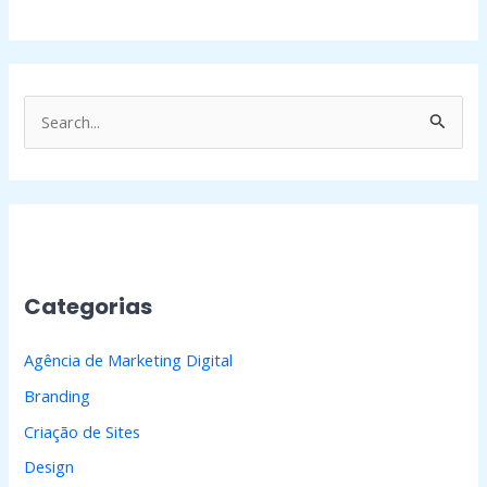
P
e
s
q
u
i
Categorias
s
a
Agência de Marketing Digital
r
Branding
p
Criação de Sites
o
Design
r